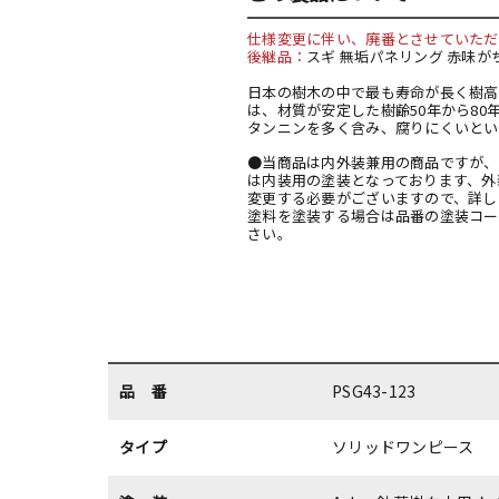
仕様変更に伴い、廃番とさせていただ
後継品：
スギ 無垢パネリング 赤味がち
日本の樹木の中で最も寿命が長く樹高
は、材質が安定した樹齢50年から8
タンニンを多く含み、腐りにくいとい
●当商品は内外装兼用の商品ですが、A
は内装用の塗装となっております、外
変更する必要がございますので、詳し
塗料を塗装する場合は品番の塗装コー
さい。
品 番
PSG43-123
タイプ
ソリッドワンピース