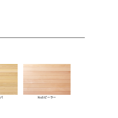
ヒバ
No5 ピーラー