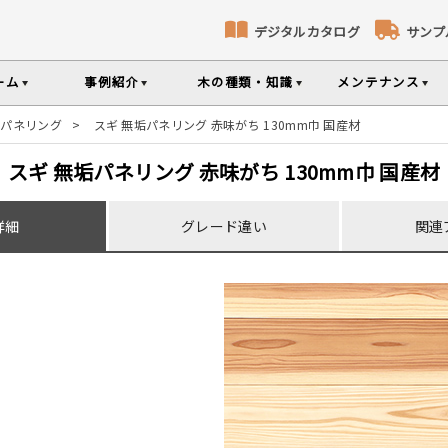
デジタルカタログ
サンプ
ーム
事例紹介
木の種類・知識
メンテナンス
垢パネリング
>
スギ 無垢パネリング 赤味がち 130mm巾 国産材
コト
識
コラ
メ
床暖房対応フローリング
無垢パネリング
スギ 無垢パネリング 赤味がち 130mm巾 国産材
ナンスのポイントなどを掲載
の様々な基礎知識集
無垢材のプロである
専門スタッフが確
部屋から探す
樹種から探す
製品特徴から探す
詳細
グレード違い
関連
品のご購入
選べる表面加工
選べる塗装
シリーズをお買い求めいただけま
て特徴や製品を紹介
世界の樹種の詳し
意とお願い
製品情報の見方と用語集