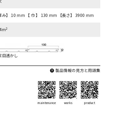
尺
み】 10 mm 【 巾 】 130 mm 【長さ】 3900 mm
2
04m
実目透かし
製品情報の見方と用語集
maintenance
works
product