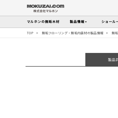
マルホンの
無垢木材
製品情報
ショール
TOP
>
無垢フローリング・無垢内装材の製品情報
>
無
メンテナンスの
木材の基礎知
無垢フローリング
無垢材を扱う上で知っておきたい、メンテ
性質や施工のポイントなど無垢木材
Instagram投稿実例
インテリアスタイルから
製品
探す
塗料・メンテナンス用
人気の樹種
その他の内装部材・製品
マルホンのオリジナル塗料Arbor(アーバー)
よく選ばれる樹種をピックアップし
す
よくある質問
よくある質問
木の種類・知識TOP
製品情報TOP
ショールームTOP
事例紹介TOP
樹種別製品マップ
ご注