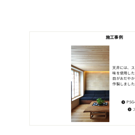
施工事例
天井には、ス
味を使用した
目がおだやか
作製しました
PS