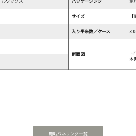
オイルワックス
パッケージング
定
サイズ
【厚
入り平米数／ケース
3.
断面図
本
無垢パネリング一覧