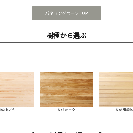
パネリングページTOP
樹種から選ぶ
No2 ヒノキ
No3 オーク
No4 青森