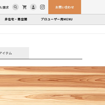
お問い合わせ
ル請求
非住宅・商空間
プロユーザー用
MENU
ム「見る木活かす木」
ンテナンスサービス
カウンター・テーブル
、マルホンによるメンテナンスサービス
かな情報をお届けする無垢木材コラム
色から探す
製品カテゴリーから探す
アイテム
世界の樹種
塗料・メンテナンス用品
いプロフィールや科学的データを検索