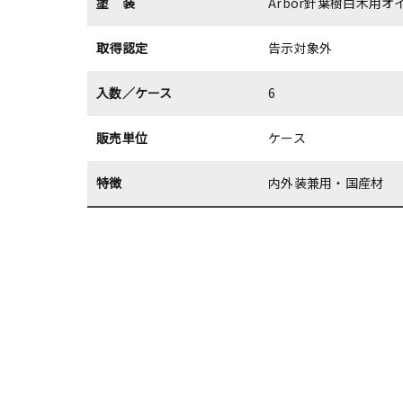
塗 装
Arbor針葉樹白木用
取得認定
告示対象外
入数／ケース
6
販売単位
ケース
特徴
内外装兼用・国産材