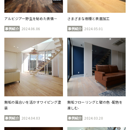
アルビジアー野生を秘めた表情－
さまざまな樹種と表面加工
事例紹介
2024.06.06
事例紹介
2024.05.01
無垢の風合いを活かすワイピング塗
無垢フローリングと壁の色 -配色を
装
楽しむ-
事例紹介
2024.04.03
事例紹介
2024.03.20