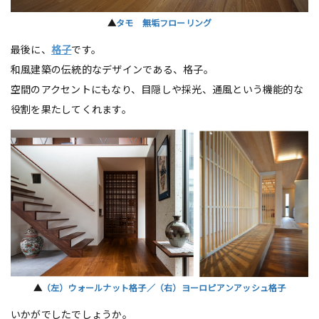
▲
タモ 無垢フローリング
最後に、
格子
です。
和風建築の伝統的なデザインである、格子。
空間のアクセントにもなり、目隠しや採光、通風という機能的な
役割を果たしてくれます。
▲
（左）ウォールナット格子／（右）ヨーロピアンアッシュ格子
いかがでしたでしょうか。