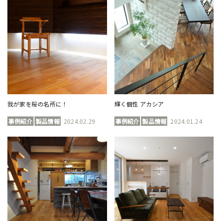
我が家を桜の名所に！
輝く個性 アカシア
事例紹介
製品情報
2024.02.29
事例紹介
製品情報
2024.01.24