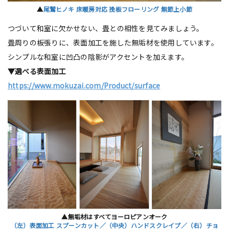
▲
尾鷲ヒノキ 床暖房対応 挽板フローリング 無節上小節
つづいて和室に欠かせない、畳との相性を見てみましょう。
畳周りの板張りに、表面加工を施した無垢材を使用しています。
シンプルな和室に凹凸の陰影がアクセントを加えます。
▼選べる表面加工
https://www.mokuzai.com/Product/surface
▲無垢材はすべてヨーロピアンオーク
（左）表面加工 スプーンカット／（中央）ハンドスクレイプ／（右）チョ