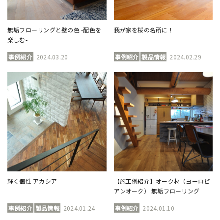
無垢フローリングと壁の色 -配色を
我が家を桜の名所に！
楽しむ-
事例紹介
2024.03.20
事例紹介
製品情報
2024.02.29
輝く個性 アカシア
【施工例紹介】オーク材（ヨーロピ
アンオーク） 無垢フローリング
事例紹介
製品情報
2024.01.24
事例紹介
2024.01.10