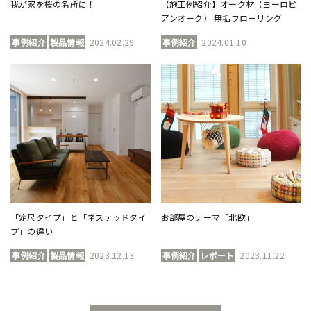
我が家を桜の名所に！
【施工例紹介】オーク材（ヨーロピ
アンオーク） 無垢フローリング
事例紹介
製品情報
2024.02.29
事例紹介
2024.01.10
「定尺タイプ」と「ネステッドタイ
お部屋のテーマ「北欧」
プ」の違い
事例紹介
製品情報
2023.12.13
事例紹介
レポート
2023.11.22