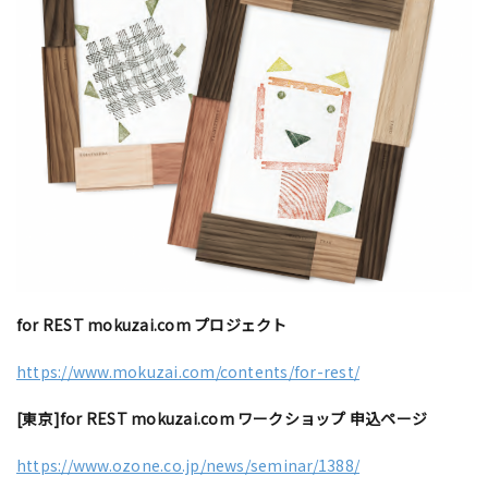
for REST mokuzai.com プロジェクト
https://www.mokuzai.com/contents/for-rest/
[東京]for REST mokuzai.com ワークショップ 申込ページ
https://www.ozone.co.jp/news/seminar/1388/