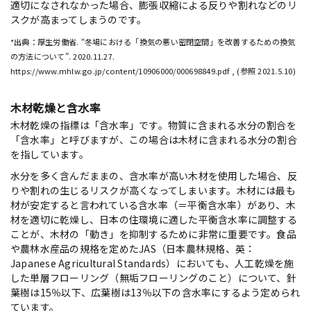
適切になされなかった場合、膨張収縮による反りや割れなどのリ
スクが高まってしまうのです。
*出典：厚生労働省. “冬場における「換気の悪い密閉空間」を改善するための換気
の方法について”. 2020.11.27.
https://www.mhlw.go.jp/content/10906000/000698849.pdf , (参照 2021.5.10)
木材乾燥と含水率
木材乾燥の指標は「含水率」です。物質に含まれる水分の割合を
「含水率」と呼びますが、この場合は木材に含まれる水分の割合
を指しています。
水分を多く含んだままの、含水率が高い木材を使用した場合、反
りや割れの生じるリスクが高くなってしまいます。木材には最も
材が安定すると言われている含水率（＝平衡含水率）があり、木
材を適切に乾燥し、日本の住環境に適した平衡含水率に調整する
ことが、木材の「動き」を抑制するために非常に重要です。食品
や農林水産品の規格を定めたJAS（日本農林規格、英：
Japanese Agricultural Standards）においても、人工乾燥を施
した単層フローリング（無垢フローリングのこと）について、針
葉樹は15％以下、広葉樹は13％以下の含水率にするよう定められ
ています。