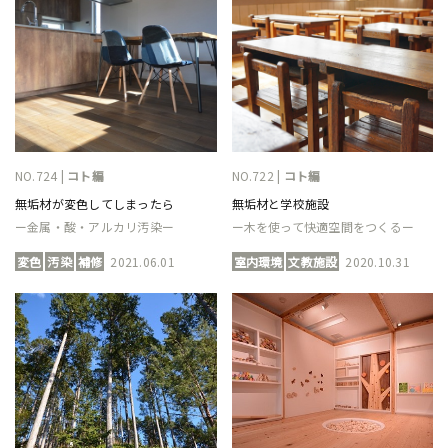
NO.724 |
コト編
NO.722 |
コト編
無垢材が変色してしまったら
無垢材と学校施設
ー金属・酸・アルカリ汚染ー
ー木を使って快適空間をつくるー
変色
汚染
補修
2021.06.01
室内環境
文教施設
2020.10.31