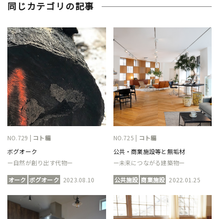
同じカテゴリの記事
NO.729 |
コト編
NO.725 |
コト編
ボグオーク
公共・商業施設等と無垢材
ー自然が創り出す代物ー
ー未来につながる建築物ー
オーク
ボグオーク
2023.08.10
公共施設
商業施設
2022.01.25