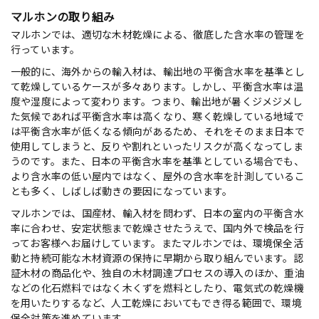
マルホンの取り組み
マルホンでは、適切な木材乾燥による、徹底した含水率の管理を
行っています。
一般的に、海外からの輸入材は、輸出地の平衡含水率を基準とし
て乾燥しているケースが多々あります。しかし、平衡含水率は温
度や湿度によって変わります。つまり、輸出地が暑くジメジメし
た気候であれば平衡含水率は高くなり、寒く乾燥している地域で
は平衡含水率が低くなる傾向があるため、それをそのまま日本で
使用してしまうと、反りや割れといったリスクが高くなってしま
うのです。また、日本の平衡含水率を基準としている場合でも、
より含水率の低い屋内ではなく、屋外の含水率を計測しているこ
とも多く、しばしば動きの要因になっています。
マルホンでは、国産材、輸入材を問わず、日本の室内の平衡含水
率に合わせ、安定状態まで乾燥させたうえで、国内外で検品を行
ってお客様へお届けしています。またマルホンでは、環境保全活
動と持続可能な木材資源の保持に早期から取り組んでいます。認
証木材の商品化や、独自の木材調達プロセスの導入のほか、重油
などの化石燃料ではなく木くずを燃料としたり、電気式の乾燥機
を用いたりするなど、人工乾燥においてもでき得る範囲で、環境
保全対策を進めています。