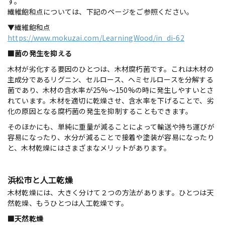
す。
繊維飽和点については、下記のページをご参照ください。
▼繊維飽和点
https://www.mokuzai.com/LearningWood/in_di-62
■菌の発生を抑える
木材が劣化する要因のひとつは、木材腐朽菌です。これは木材の
主成分であるリグニン、セルロース、ヘミセルロースを分解する
菌であり、木材の含水率が25%～150%の時に発生しやすいとさ
れています。木材を適切に乾燥させ、含水率を下げることで、劣
化の原因となる腐朽菌の発生を抑制することもできます。
そのほかにも、単純に重量が減ることによって輸送や持ち運びが
容易になったり、水分が減ることで接着や塗装が容易になったり
と、木材乾燥にはさまざまなメリットがあります。
浜松市と人工乾燥
木材乾燥には、大きく分けて２つの方法があります。ひとつは天
然乾燥、もうひとつは人工乾燥です。
■天然乾燥