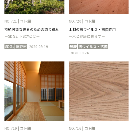
NO.721 |
コト編
NO.720 |
コト編
持続可能な世界のための取り組み
木材の抗ウイルス・抗菌作用
ーSDGs、FSC®とはー
ー木と健康に暮らすー
SDGs
認証材
2020.09.19
健康
抗ウイルス・抗菌
2020.08.26
NO.719 |
コト編
NO.716 |
コト編