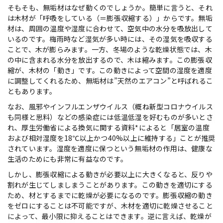
そもそも、無垢材はなぜ動くのでしょうか。簡単に言うと、それ
は木材が「呼吸をしている（＝膨張収縮する）」からです。無垢
材は、周囲の温度や湿度に合わせて、空気中の水分を吸放出して
いるのです。梅雨時など湿気が多い時には、その湿気を吸収する
ことで、木が膨らみます。一方、冬場のような乾燥状態では、木
の中に含まれる水分を放出するので、木は縮みます。この膨張収
縮が、木材の「動き」です。この動きによって空間の湿度を適度
に調整してくれるため、無垢材は”天然のエアコン”と呼ばれるこ
ともあります。
なお、風邪やインフルエンザウイルス（概ね新型コロナウイルス
も同様と思料）などの感染症には低温低湿を好むものが多いとさ
れ、厚生労働省による換気に関する資料*によると「居室の温度
および相対湿度を18℃以上かつ40%以上に維持する」ことが推奨
されています。湿度を適度に保つという無垢材の作用は、健康な
生活のためにも非常に有益なのです。
しかし、膨張収縮による動きが必要以上に大きくなると、反りや
割れが生じてしましまうことがあります。この動きを適切にする
ため、材とするまでに乾燥が必要になるのです。膨張収縮の動き
をゼロにすることは不可能ですが、木材を適切に乾燥させること
によって、最小限に抑えることはできます。逆に言えば、乾燥が