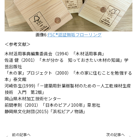
画像6:
FSC®認証無垢フローリング
＜参考文献＞
木材活用事典編集委員会（1994）「木材活用事典」
佐道 健（2001）「木が分かる 知っておきたい木材の知識」学
芸出版社
「木の家」プロジェクト（2000）「木の家に住むことを勉強する
本」泰文館
河崎弥生(1999)「－建築用針葉樹製材のための－人工乾燥材生産
技術 入門 第2版」
岡山県木材加工技術センター
前間孝則（2001）「日本のピアノ100年」草思社
静岡県文化財団(2015)「浜松ピアノ物語」
前の記事へ
次の記事へ