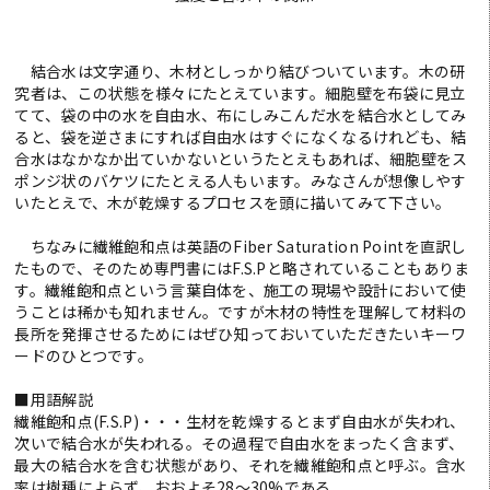
結合水は文字通り、木材としっかり結びついています。木の研
究者は、この状態を様々にたとえています。細胞壁を布袋に見立
てて、袋の中の水を自由水、布にしみこんだ水を結合水としてみ
ると、袋を逆さまにすれば自由水はすぐになくなるけれども、結
合水はなかなか出ていかないというたとえもあれば、細胞壁をス
ポンジ状のバケツにたとえる人もいます。みなさんが想像しやす
いたとえで、木が乾燥するプロセスを頭に描いてみて下さい。
ちなみに繊維飽和点は英語のFiber Saturation Pointを直訳し
たもので、そのため専門書にはF.S.Pと略されていることもありま
す。繊維飽和点という言葉自体を、施工の現場や設計において使
うことは稀かも知れません。ですが木材の特性を理解して材料の
長所を発揮させるためにはぜひ知っておいていただきたいキーワ
ードのひとつです。
■用語解説
繊維飽和点(F.S.P)・・・生材を乾燥するとまず自由水が失われ、
次いで結合水が失われる。その過程で自由水をまったく含まず、
最大の結合水を含む状態があり、それを繊維飽和点と呼ぶ。含水
率は樹種によらず、おおよそ28〜30%である