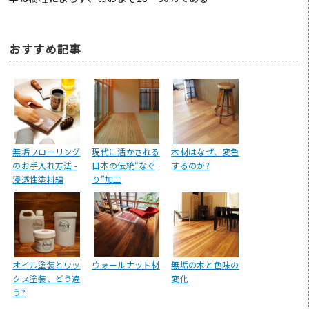
おすすめ記事
無垢フローリング
現代に活かされる
木材はなぜ、変色
のお手入れ方法 -
日本の伝統“なぐ
するのか?
浸透性塗料編
り”加工
オイル塗装とワッ
ウォールナット材
無垢の木と色味の
クス塗装、どう違
変化
う?