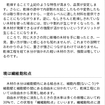
乾燥することで上記のような特性が高まり、品質が安定しま
す。さらに、乾燥の途中で内部割れを起こしたものや変色したも
のは取り除かれますから、一定のレベルに達した材料を提供でき
ることにもつながります。逆に、もしきちんと乾燥しきれていな
い木材を使った場合には、狂いや割れが生じやすくなったり、本
来木材が発揮できるはずの強度が活かせないというデメリットが
生じることになります。
ところで、同じ大きさの同じ樹種の木材を手に取ったとき、一
見、重い方が強いと感じるかも知れませんが、これまでの説明で
おわかりのように、重さが強さにつながるわけではありません。
乾燥工程を経て水分が抜かれた軽い木材の方が、強度は増してい
るのです。
境は繊維飽和点
木材の水分は細胞壁内にある結合水と、細胞内膣(ないこう)や
細胞壁と細胞壁の間にある自由水に分かれていて、乾燥工程にお
いては自由水から蒸発し始めます。
自由水が完全に消失したときの含水率は多くの樹種において約
30%で、この状態を「繊維飽和点」といいます。繊維飽和点に達