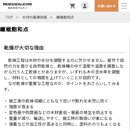
お問い合わせ
TOP
>
木材の基礎知識
>
繊維飽和点
繊維飽和点
乾燥が大切な理由
乾燥工程は木材の水分を調整するのに欠かせません。屋外で自
然の力を借りる自然乾燥と、乾燥機の中で湿度や温度を調整しな
がら行う人工乾燥とがありますが、いずれも木の含水率を調整
し、材料としての精度を上げていくことが目的です。
なぜ乾燥が重要な工程なのか、ポイントをおさらいしてみま
す。
・ 施工後の乾燥収縮にともなう狂いや割れを未然に防ぐ
・ 強度が高まる
・ 変色菌や防腐菌などの木材害虫・害菌の発生を防止する
・ 重量が減り、輸送しやすく、施工時の取扱いが楽になる
・ 接着などの加工性が高まると同時に、塗料ののりもよくなる