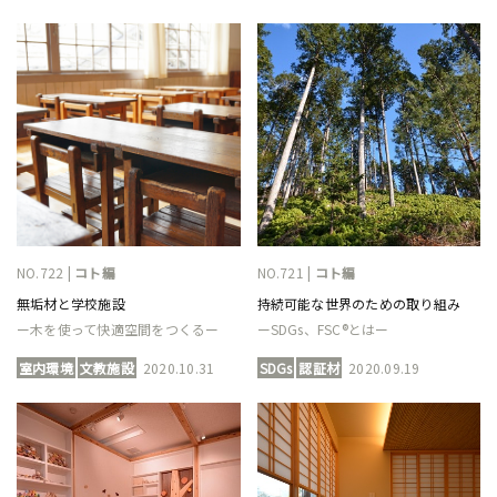
NO.722 |
コト編
NO.721 |
コト編
無垢材と学校施設
持続可能な世界のための取り組み
ー木を使って快適空間をつくるー
ーSDGs、FSC®とはー
室内環境
文教施設
2020.10.31
SDGs
認証材
2020.09.19