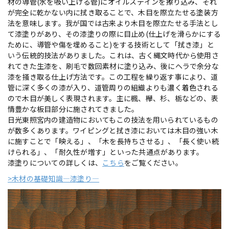
材の導管(水を吸い上げる管)にオイルステインを擦り込み、それ
が完全に乾かない内に拭き取ることで、木目を際立たせる塗装方
法を意味します。我が国では古来より木目を際立たせる手法とし
て漆塗りがあり、その漆塗りの際に目止め(仕上げを滑らかにする
ために、導管や傷を埋めること)をする技術として「拭き漆」と
いう伝統的技法がありました。これは、古く縄文時代から使用さ
れてきた生漆を、刷毛で数回素材に塗り込み、後にヘラで余分な
漆を掻き取る仕上げ方法です。この工程を繰り返す事により、道
管に深く多くの漆が入り、道管周りの組織よりも濃く着色される
ので木目が美しく表現されます。主に楓、欅、杉、栃などの、表
情豊かな板目部分に施されてきました。
日光東照宮内の建造物においてもこの技法を用いられているもの
が数多くあります。ワイピングと拭き漆においては木目の強い木
に施すことで「映える」、「木を長持ちさせる」、「長く使い続
けられる」、「耐久性が増す」といった共通点があります。
漆塗りについての詳しくは、
こちら
をご覧ください。
>木材の基礎知識―漆塗り―