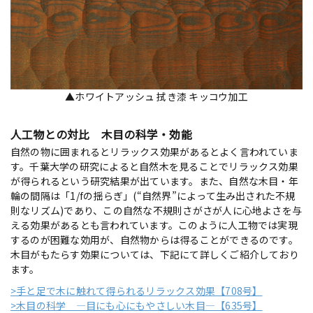
▲ホワイトアッシュ 拭き漆 キッコウ加工
人工物との対比 木目の科学・効能
自然の物に囲まれるとリラックス効果があるとよく言われていま
す。千葉大学の研究によると自然木を見ることでリラックス効果
が得られるという研究結果が出ています。また、自然な木目・年
輪の間隔は「1/fの揺らぎ」(“自然界”によって生み出された不規
則なリズム)であり、この自然な不規則さがさが人に心地よさを与
える効果があるとも言われています。このように人工物では実現
するのが困難な効用が、自然物からは得ることができるのです。
木目がもたらす効果については、下記にて詳しくご紹介しており
ます。
>手と足で木に触れて得られるリラックス効果【708号】
>木目の科学 ―目にも心にもやさしい木目―【635号】