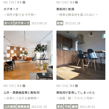
NO.729 |
コト編
NO.726 |
コト編
ボグオーク
無垢材と乾燥
ー自然が創り出す代物ー
ー良質な無垢材を選ぶためにー
オーク
ボグオーク
2023.08.10
乾燥
2022.02.28
NO.725 |
コト編
NO.724 |
コト編
公共・商業施設等と無垢材
無垢材が変色してしまったら
ー未来につながる建築物ー
ー金属・酸・アルカリ汚染ー
公共施設
商業施設
2022.01.25
変色
汚染
補修
2021.06.01