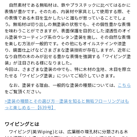
自然素材である無垢材は、鉄やプラスチックに比べてはるかに
表情が豊かです。そのため、内装材や家具として使用する際、そ
の表情である木目を生かしたいと誰もが思っていることでしょ
う。無垢材は切り出しの無塗装の状態でも、その個性豊かな表情
を味わうことができますが、表面保護を目的とした浸透性のオイ
ル塗装やコーティング系のウレタン塗装を施し、その自然な表情
を楽しむ方法が一般的です。その他にもオイルステインや漆塗
り、鏡面仕上げなどさまざまな塗装技術が存在しますが、近年に
なり自然の木のみが出せる豊かな表情を強調する「ワイピング塗
装」が注目される様になりました。
今回は、さまざまな塗装の中でも、特に木材の生地、木目を際立
たせる「ワイピング塗装」についてご紹介していきます。
なお、塗装する理由、一般的な塗装の種類については、
こちら
をご覧頂ください。
>塗装の種類とその選び方―塗装を知ると無垢フローリングはも
っと楽しめる―【639号】
ワイピングとは
ワイピング(英:Wiping)とは、広葉樹の環孔材に分類される木