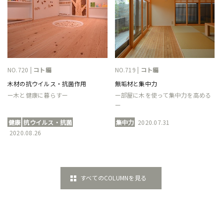
NO.720 |
コト編
NO.719 |
コト編
木材の抗ウイルス・抗菌作用
無垢材と集中力
ー木と健康に暮らすー
ー部屋に木を使って集中力を高める
ー
健康
抗ウイルス・抗菌
集中力
2020.07.31
2020.08.26
すべてのCOLUMNを見る