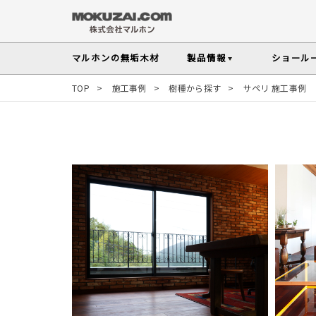
マルホンの
無垢木材
製品情報
ショール
TOP
>
施工事例
>
樹種から探す
>
サペリ 施工事例
メンテナンスの
木材の基礎知
無垢フローリング
無垢材を扱う上で知っておきたい、メンテ
性質や施工のポイントなど無垢木材
Instagram投稿実例
インテリアス
塗料・メンテナンス用
人気の樹種
その他の内装部材・製品
マルホンのオリジナル塗料Arbor(アーバー)
よく選ばれる樹種をピックアップし
す
よくある質問
よくある質問
木の種類・知識TOP
色から探す
製品カテゴ
製品情報TOP
ショールームTOP
事例紹介TOP
樹種別製品マップ
ご注