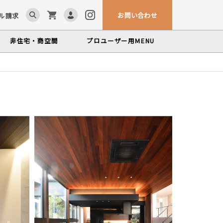
お問い合わせ
ル請求
非住宅・商空間
プロユーザー用
MENU
ム「見る木活かす木」
ンテナンスサービス
カウンター・テーブル
、マルホンによるメンテナンスサービス
かな情報をお届けする無垢木材コラム
ら探す
製品特徴から探す
世界の樹種
塗料・メンテナンス用品
いプロフィールや科学的データを検索