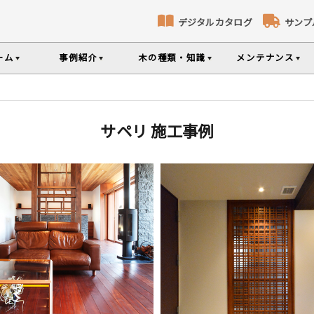
デジタルカタログ
サンプ
ーム
事例紹介
木の種類・知識
メンテナンス
コト
識
コラ
メ
床暖房対応フローリング
無垢パネリング
ナンスのポイントなどを掲載
の様々な基礎知識集
無垢材のプロである
専門スタッフが確
サペリ 施工事例
タイルから探す
部屋から探す
樹種か
品のご購入
選べる表面加工
選べる塗装
シリーズをお買い求めいただけま
て特徴や製品を紹介
世界の樹種の詳し
リーから探す
意とお願い
製品情報の見方と用語集