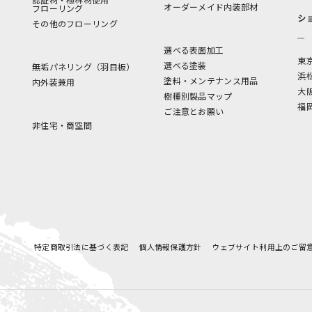
オーダーメイド内装部材
フローリング
シ
その他のフローリング
選べる表面加工
東
選べる塗装
無垢パネリング（羽目板）
浜
塗料・メンテナンス用品
内外装兼用
大
樹種別製品マップ
福
ご注意とお願い
非住宅・商空間
特定商取引法に基づく表記
個人情報保護方針
ウェブサイト利用上のご留