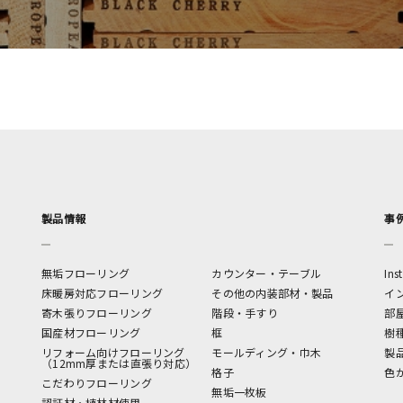
製品情報
事
無垢フローリング
カウンター・テーブル
In
床暖房対応フローリング
その他の内装部材・製品
イ
寄木張りフローリング
階段・手すり
部
国産材フローリング
框
樹
リフォーム向けフローリング
モールディング・巾木
製
（12mm厚または直張り対応）
格子
色
こだわりフローリング
無垢一枚板
認証材・植林材使用