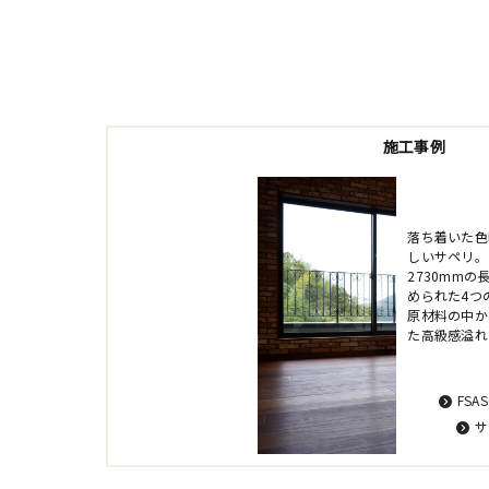
施工事例
落ち着いた色
しいサペリ。
2730mm
められた4つ
原材料の中か
た高級感溢れ
FSA
サ