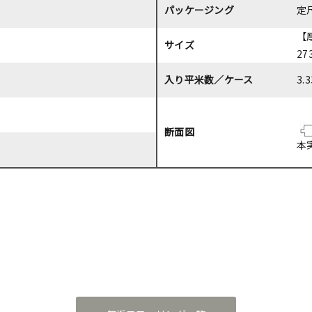
パッケージング
定
【厚
サイズ
27
入り平米数／ケース
3.
断面図
本