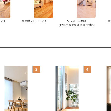
リング
国産材フローリング
リフォーム向け
こだ
(12mm厚または直張り対応)
3
4