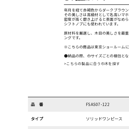
年月を経て赤褐色からダークブラウン
その美しさは高級材として名高いマホ
密度が高く磨き上げると表面がなめら
シフトノブにも使われています。
原材料を厳選し、木目の美しさを最重
ングです。
※こちらの商品は
東京ショールーム
に
●納品の際、巾サイズごとの梱包とな
>こちらの製品に合う巾木を探す
品 番
FSAS07-122
タイプ
ソリッドワンピース