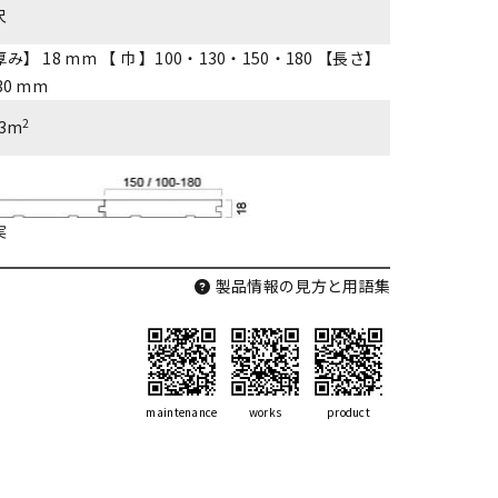
尺
み】 18 mm 【 巾 】100・130・150・180 【長さ】
30 mm
2
33m
実
製品情報の見方と用語集
maintenance
works
product