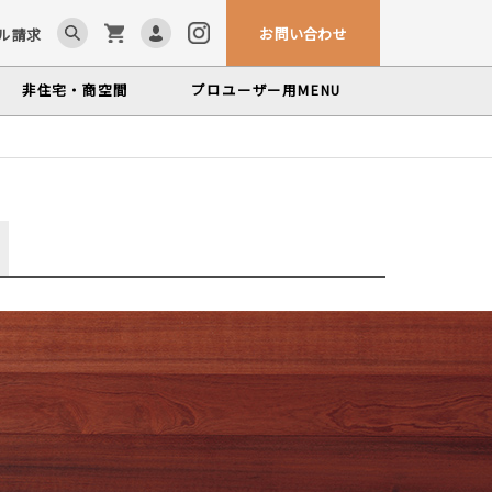
お問い合わせ
ル請求
非住宅・商空間
プロユーザー用
MENU
ム「見る木活かす木」
ンテナンスサービス
カウンター・テーブル
、マルホンによるメンテナンスサービス
かな情報をお届けする無垢木材コラム
色から探す
製品カテゴリーから探す
世界の樹種
塗料・メンテナンス用品
いプロフィールや科学的データを検索