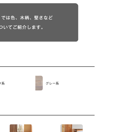
ク系
グレー系