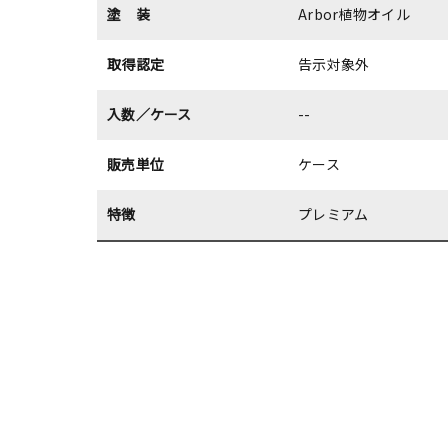
塗 装
Arbor植物オイル
取得認定
告示対象外
入数／ケース
--
販売単位
ケース
特徴
プレミアム