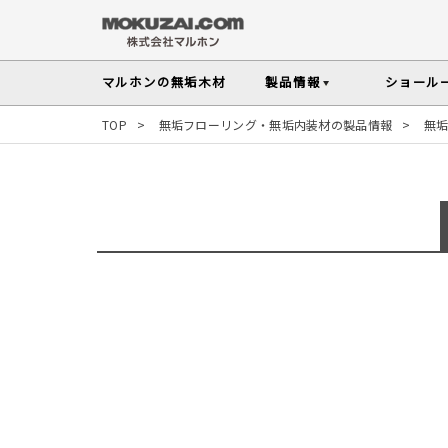
マルホンの
無垢木材
製品情報
ショール
TOP
>
無垢フローリング・無垢内装材の製品情報
>
無
メンテナンスの
木材の基礎知
無垢フローリング
無垢材を扱う上で知っておきたい、メンテ
性質や施工のポイントなど無垢木材
Instagram投稿実例
インテリアスタイルから
探す
塗料・メンテナンス用
人気の樹種
その他の内装部材・製品
マルホンのオリジナル塗料Arbor(アーバー)
よく選ばれる樹種をピックアップし
す
よくある質問
よくある質問
木の種類・知識TOP
製品情報TOP
ショールームTOP
事例紹介TOP
樹種別製品マップ
ご注