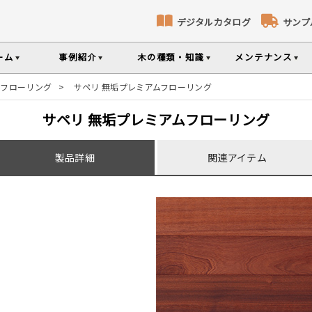
デジタルカタログ
サンプ
ーム
事例紹介
木の種類・知識
メンテナンス
垢フローリング
>
サペリ 無垢プレミアムフローリング
コト
識
コラ
メ
床暖房対応フローリング
無垢パネリング
サペリ 無垢プレミアムフローリング
ナンスのポイントなどを掲載
の様々な基礎知識集
無垢材のプロである
専門スタッフが確
部屋から探す
樹種から探す
製品特徴から探す
製品詳細
関連アイテム
品のご購入
選べる表面加工
選べる塗装
シリーズをお買い求めいただけま
て特徴や製品を紹介
世界の樹種の詳し
意とお願い
製品情報の見方と用語集