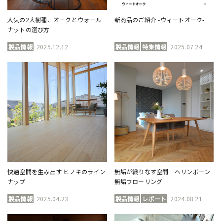
人気の2大樹種、オークとウォール
新商品のご紹介 -ウィートオーク-
ナットの選び方
製品情報
2025.12.12
製品情報
特集情報
2025.07.24
快適空間を生み出す ヒノキのライン
無垢が織りなす空間 ヘリンボーン
ナップ
無垢フローリング
製品情報
2025.04.23
製品情報
レポート
2024.08.21