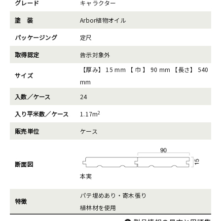
グレード
キャラクター
塗 装
Arbor植物オイル
パッケージング
定尺
取得認定
告示対象外
【厚み】 15 mm 【 巾 】 90 mm 【長さ】 540
サイズ
mm
入数／ケース
24
2
入り平米数／ケース
1.17m
販売単位
ケース
断面図
本実
パテ埋めあり・寄木張り
特徴
植林材を使用