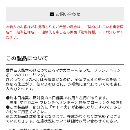
お問い合わせ
＊個人のお客様がお見積もりをご希望の場合は、ご契約されている業者様
名とご担当社様名、ご連絡先を申し込み画面「物件情報」にてお知らせく
ださい。
この製品について
世界三大銘木のひとつであるマホガニーを使った、フレンチヘリン
ボーンのフローリング。
ひとつひとつの木片は表情豊かなのに、全体で見ると統一感を感じ
させる仕上がり。使い込むほどに、赤褐色に変化していくのも楽し
みのひとつです。
●片木口雄実、反対側の木口雌実で右用と左用があります。
左用=
マホガニー フレンチヘリンボーン 無垢フローリング 90 左用
●この製品は、部分的に「ヤトイ実」が必要になりますので、あら
かじめご用意ください。
※この製品は数量限定となります。在庫がなくなり次第終了とさせ
ていただきます。在庫状況については随時お問い合わせください。