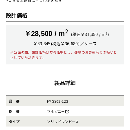
>こちらの製品に合う巾木を探す
設計価格
2
￥28,500 / m
2
(税込￥31,350 / m
)
￥33,345(税込￥36,680) ／ケース
※当面の間、設計価格は参考価格とし、都度のお見積もりの扱いと
させていただきます。
製品詳細
品 番
FMGS02-122
樹 種
マホガニー
タイプ
ソリッドワンピース