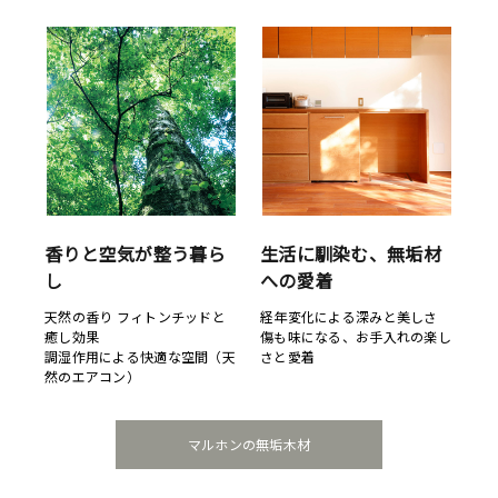
香りと空気が整う暮ら
生活に馴染む、無垢材
し
への愛着
天然の香り フィトンチッドと
経年変化による深みと美しさ
癒し効果
傷も味になる、お手入れの楽し
調湿作用による快適な空間（天
さと愛着
然のエアコン）
マルホンの無垢木材