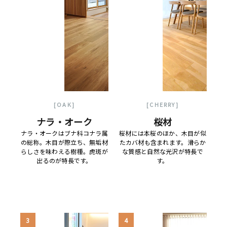
[OAK]
[CHERRY]
ナラ・オーク
桜材
ナラ・オークはブナ科コナラ属
桜材には本桜のほか、木目が似
の総称。木目が際立ち、無垢材
たカバ材も含まれます。滑らか
らしさを味わえる樹種。虎斑が
な質感と自然な光沢が特長で
出るのが特長です。
す。
3
4