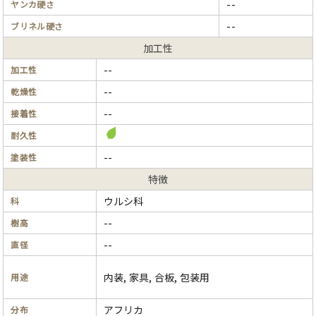
--
ヤンカ硬さ
--
ブリネル硬さ
加工性
--
加工性
--
乾燥性
--
接着性
耐久性
--
塗装性
特徴
ウルシ科
科
--
樹高
--
直径
内装, 家具, 合板, 包装用
用途
アフリカ
分布