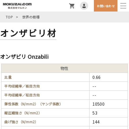
お問い合わせ
TOP
>
世界の樹種
オンザビリ材
オンザビリ Onzabili
物性
0.66
比重
--
平均収縮率／板目方向
--
平均収縮率／柾目方向
10500
弾性係数（N/mm2）（ヤング係数）
53
縦圧縮強さ（N/mm2）
144
曲げ強さ（N/mm2）