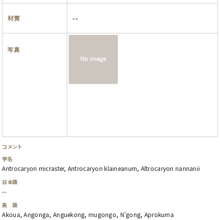
--
材質
写真
コメント
学名
Antrocaryon micraster, Antrocaryon klaineanum, Altrocaryon nannanii
日本語
--
英 語
Akoua, Angonga, Anguekong, mugongo, N'gong, Aprokuma