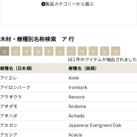
製品カテゴリーから選ぶ
木材・樹種別名称検索 ア 行
ア
カ
サ
タ
ナ
ハ
ヘ
マ
ヤ
ラ
ワ
161 件のアイテムが抽出されました
樹種名（日本語）
樹種名（英語）
アイエレ
Aiele
アイロンバーク
Ironbark
アウオウラ
Awoura
アオダモ
Aodama
アオハダ
Aohada
アカガシ
Japanese Evergreen Oak
アカシア
Acacia