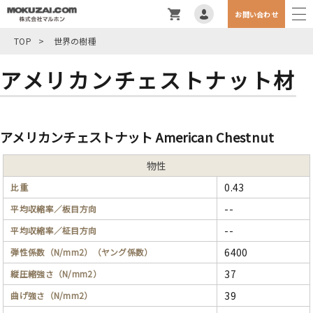
お問い合わせ
TOP
>
世界の樹種
アメリカンチェストナット材
アメリカンチェストナット American Chestnut
物性
0.43
比重
--
平均収縮率／板目方向
--
平均収縮率／柾目方向
6400
弾性係数（N/mm2）（ヤング係数）
37
縦圧縮強さ（N/mm2）
39
曲げ強さ（N/mm2）