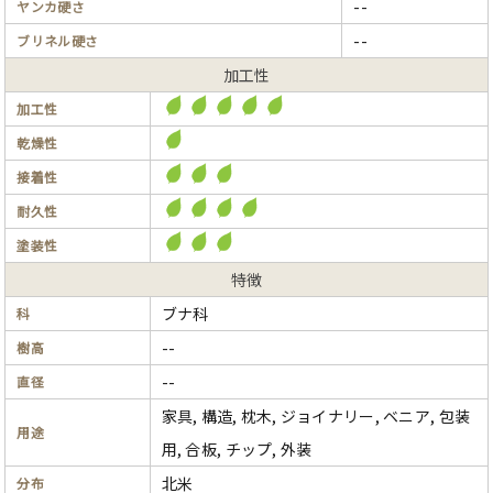
--
ヤンカ硬さ
--
ブリネル硬さ
加工性
加工性
乾燥性
接着性
耐久性
塗装性
特徴
ブナ科
科
--
樹高
--
直径
家具, 構造, 枕木, ジョイナリー, ベニア, 包装
用途
用, 合板, チップ, 外装
北米
分布