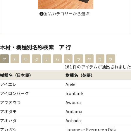
製品カテゴリーから選ぶ
木材・樹種別名称検索 ア 行
ア
カ
サ
タ
ナ
ハ
ヘ
マ
ヤ
ラ
ワ
161 件のアイテムが抽出されました
樹種名（日本語）
樹種名（英語）
アイエレ
Aiele
アイロンバーク
Ironbark
アウオウラ
Awoura
アオダモ
Aodama
アオハダ
Aohada
アカガシ
Japanese Evergreen Oak