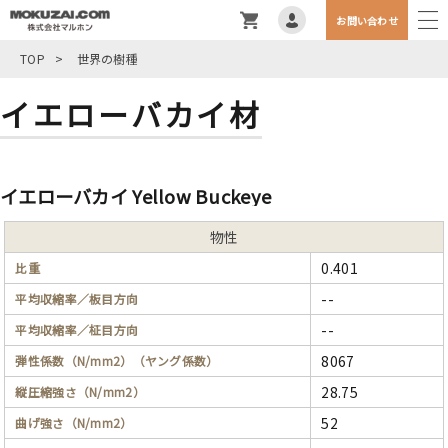
お問い合わせ
TOP
>
世界の樹種
イエローバカイ材
イエローバカイ Yellow Buckeye
物性
0.401
比重
--
平均収縮率／板目方向
--
平均収縮率／柾目方向
8067
弾性係数（N/mm2）（ヤング係数）
28.75
縦圧縮強さ（N/mm2）
52
曲げ強さ（N/mm2）