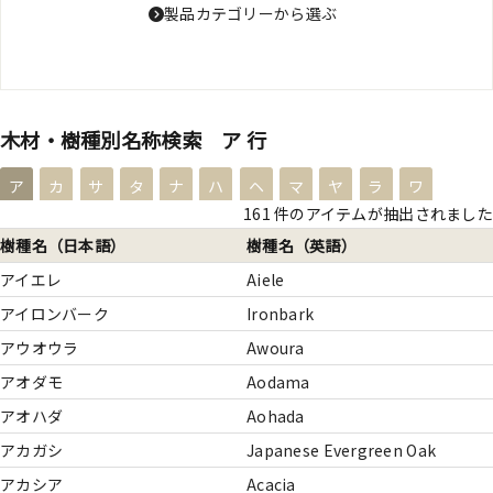
製品カテゴリーから選ぶ
木材・樹種別名称検索 ア 行
ア
カ
サ
タ
ナ
ハ
ヘ
マ
ヤ
ラ
ワ
161 件のアイテムが抽出されました
樹種名（日本語）
樹種名（英語）
アイエレ
Aiele
アイロンバーク
Ironbark
アウオウラ
Awoura
アオダモ
Aodama
アオハダ
Aohada
アカガシ
Japanese Evergreen Oak
アカシア
Acacia