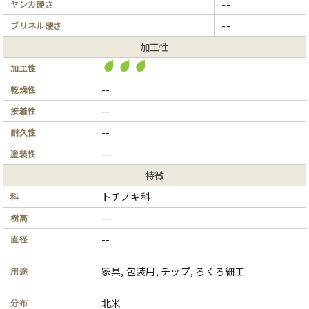
--
ヤンカ硬さ
--
ブリネル硬さ
加工性
加工性
--
乾燥性
--
接着性
--
耐久性
--
塗装性
特徴
トチノキ科
科
--
樹高
--
直径
家具, 包装用, チップ, ろくろ細工
用途
北米
分布