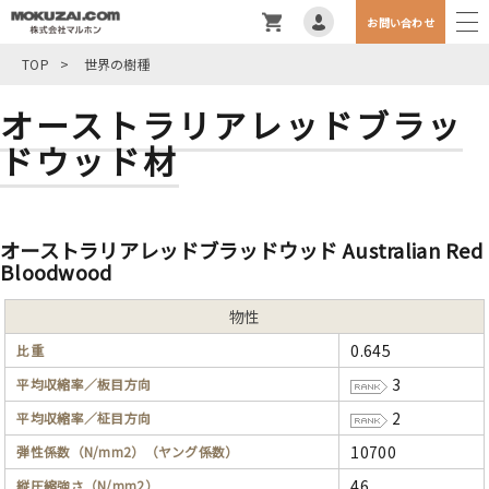
お問い合わせ
TOP
>
世界の樹種
オーストラリアレッドブラッ
ドウッド材
オーストラリアレッドブラッドウッド Australian Red
Bloodwood
物性
0.645
比重
3
平均収縮率／板目方向
2
平均収縮率／柾目方向
10700
弾性係数（N/mm2）（ヤング係数）
46
縦圧縮強さ（N/mm2）