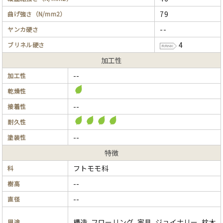
79
曲げ強さ（N/mm2）
--
ヤンカ硬さ
4
ブリネル硬さ
加工性
--
加工性
乾燥性
--
接着性
耐久性
--
塗装性
特徴
フトモモ科
科
--
樹高
--
直径
構造, フローリング, 家具, ジョイナリー, 枕木
用途