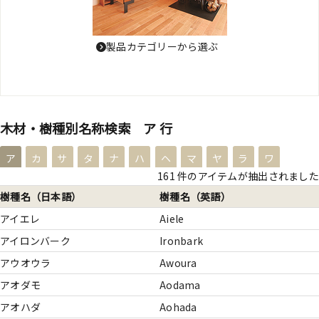
製品カテゴリーから選ぶ
木材・樹種別名称検索 ア 行
ア
カ
サ
タ
ナ
ハ
ヘ
マ
ヤ
ラ
ワ
161 件のアイテムが抽出されました
樹種名（日本語）
樹種名（英語）
アイエレ
Aiele
アイロンバーク
Ironbark
アウオウラ
Awoura
アオダモ
Aodama
アオハダ
Aohada