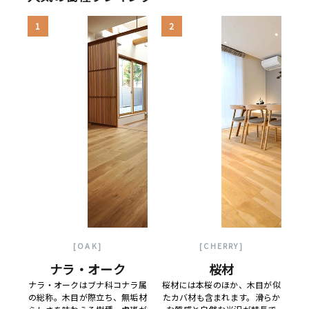
1
2
[OAK]
[CHERRY]
ナラ・オーク
桜材
ナラ・オークはブナ科コナラ属
桜材には本桜のほか、木目が似
の総称。木目が際立ち、無垢材
たカバ材も含まれます。滑らか