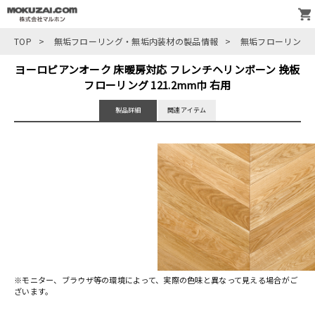
TOP
>
無垢フローリング・無垢内装材の製品情報
>
無垢フローリング
ヨーロピアンオーク 床暖房対応 フレンチヘリンボーン 挽板
フローリング 121.2mm巾 右用
製品詳細
関連アイテム
※モニター、ブラウザ等の環境によって、実際の色味と異なって見える場合がご
ざいます。