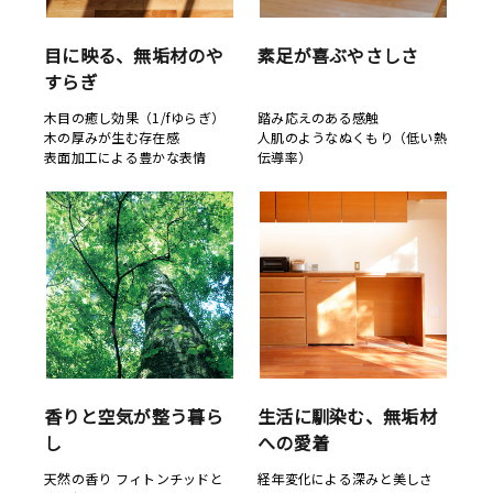
目に映る、無垢材のや
素足が喜ぶやさしさ
すらぎ
木目の癒し効果（1/fゆらぎ）
踏み応えのある感触
木の厚みが生む存在感
人肌のようなぬくもり（低い熱
表面加工による豊かな表情
伝導率）
香りと空気が整う暮ら
生活に馴染む、無垢材
し
への愛着
天然の香り フィトンチッドと
経年変化による深みと美しさ