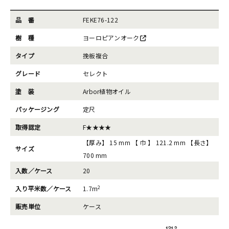
品 番
FEKE76-122
樹 種
ヨーロピアンオーク
タイプ
挽板複合
グレード
セレクト
塗 装
Arbor植物オイル
パッケージング
定尺
取得認定
F★★★★
【厚み】 15 mm 【 巾 】 121.2 mm 【長さ】
サイズ
700 mm
入数／ケース
20
2
入り平米数／ケース
1.7m
販売単位
ケース