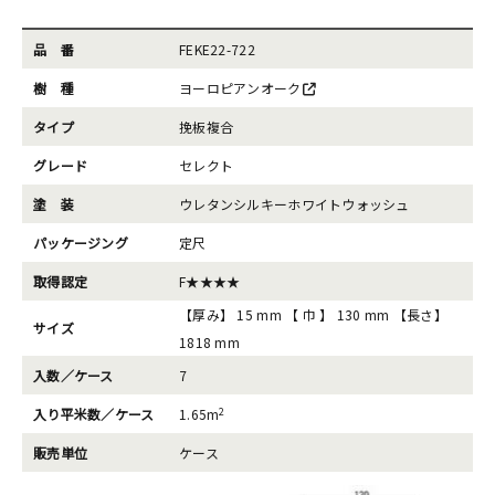
品 番
FEKE22-722
樹 種
ヨーロピアンオーク
タイプ
挽板複合
グレード
セレクト
塗 装
ウレタンシルキーホワイトウォッシュ
パッケージング
定尺
取得認定
F★★★★
【厚み】 15 mm 【 巾 】 130 mm 【長さ】
サイズ
1818 mm
入数／ケース
7
2
入り平米数／ケース
1.65m
販売単位
ケース