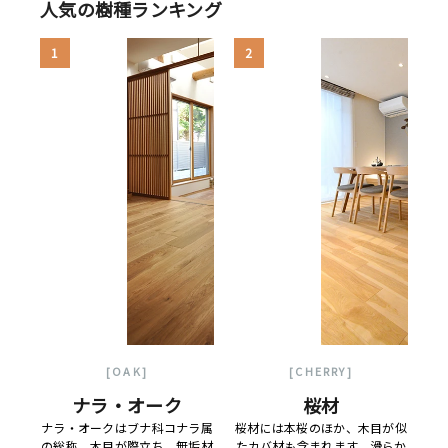
人気の樹種ランキング
1
2
[OAK]
[CHERRY]
ナラ・オーク
桜材
ナラ・オークはブナ科コナラ属
桜材には本桜のほか、木目が似
の総称。木目が際立ち、無垢材
たカバ材も含まれます。滑らか