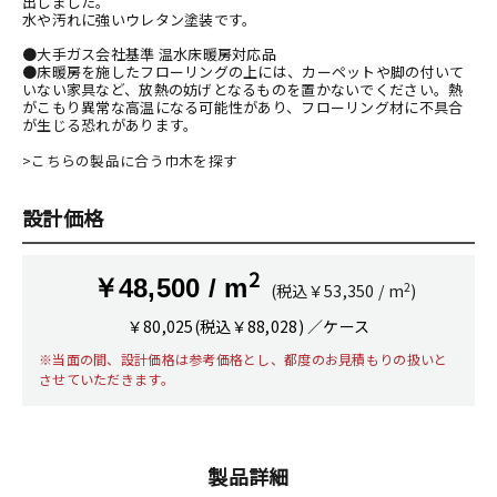
出しました。
水や汚れに強いウレタン塗装です。
●大手ガス会社基準 温水床暖房対応品
●床暖房を施したフローリングの上には、カーペットや脚の付いて
いない家具など、放熱の妨げとなるものを置かないでください。熱
がこもり異常な高温になる可能性があり、フローリング材に不具合
が生じる恐れがあります。
>こちらの製品に合う巾木を探す
設計価格
2
￥48,500 / m
2
(税込￥53,350 / m
)
￥80,025(税込￥88,028) ／ケース
※当面の間、設計価格は参考価格とし、都度のお見積もりの扱いと
させていただきます。
製品詳細