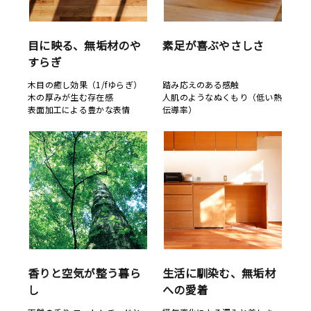
目に映る、無垢材のや
素足が喜ぶやさしさ
すらぎ
木目の癒し効果（1/fゆらぎ）
踏み応えのある感触
木の厚みが生む存在感
人肌のようなぬくもり（低い熱
表面加工による豊かな表情
伝導率）
香りと空気が整う暮ら
生活に馴染む、無垢材
し
への愛着