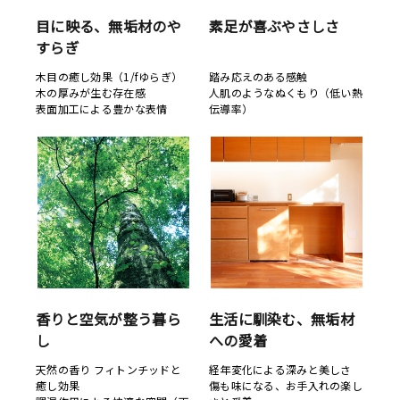
目に映る、無垢材のや
素足が喜ぶやさしさ
すらぎ
木目の癒し効果（1/fゆらぎ）
踏み応えのある感触
木の厚みが生む存在感
人肌のようなぬくもり（低い熱
表面加工による豊かな表情
伝導率）
香りと空気が整う暮ら
生活に馴染む、無垢材
し
への愛着
天然の香り フィトンチッドと
経年変化による深みと美しさ
癒し効果
傷も味になる、お手入れの楽し