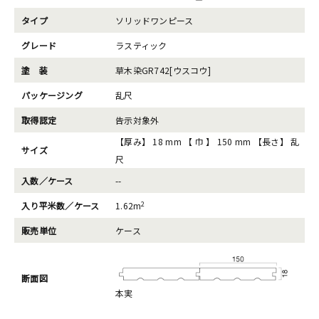
タイプ
ソリッドワンピース
グレード
ラスティック
塗 装
草木染GR742[ウスコウ]
パッケージング
乱尺
取得認定
告示対象外
【厚み】 18 mm 【 巾 】 150 mm 【長さ】 乱
サイズ
尺
入数／ケース
--
2
入り平米数／ケース
1.62m
販売単位
ケース
断面図
本実