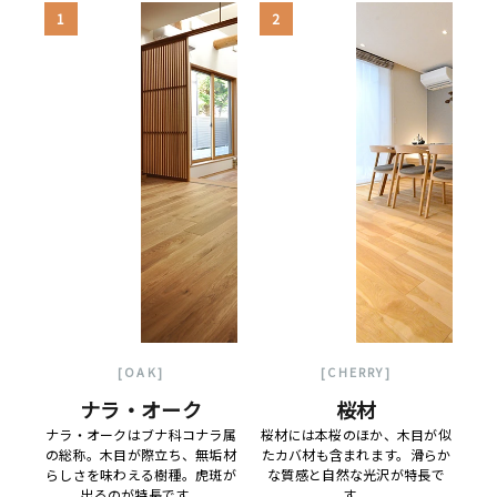
1
2
[OAK]
[CHERRY]
ナラ・オーク
桜材
ナラ・オークはブナ科コナラ属
桜材には本桜のほか、木目が似
の総称。木目が際立ち、無垢材
たカバ材も含まれます。滑らか
らしさを味わえる樹種。虎斑が
な質感と自然な光沢が特長で
出るのが特長です。
す。