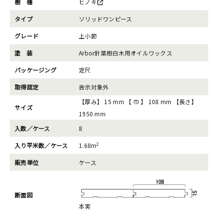
樹 種
ヒノキ
タイプ
ソリッドワンピース
グレード
上小節
塗 装
Arbor針葉樹白木用オイルワックス
パッケージング
定尺
取得認定
告示対象外
【厚み】 15 mm 【 巾 】 108 mm 【長さ】
サイズ
1950 mm
入数／ケース
8
2
入り平米数／ケース
1.68m
販売単位
ケース
断面図
本実