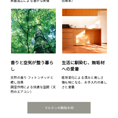
表面加工による豊かな表情
伝導率）
香りと空気が整う暮ら
生活に馴染む、無垢材
し
への愛着
天然の香り フィトンチッドと
経年変化による深みと美しさ
癒し効果
傷も味になる、お手入れの楽し
調湿作用による快適な空間（天
さと愛着
然のエアコン）
マルホンの無垢木材