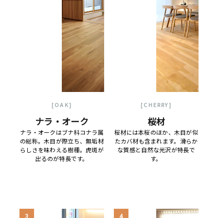
[OAK]
[CHERRY]
ナラ・オーク
桜材
ナラ・オークはブナ科コナラ属
桜材には本桜のほか、木目が似
の総称。木目が際立ち、無垢材
たカバ材も含まれます。滑らか
らしさを味わえる樹種。虎斑が
な質感と自然な光沢が特長で
出るのが特長です。
す。
3
4