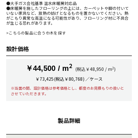
●大手ガス会社基準 温水床暖房対応品
●床暖房を施したフローリングの上には、カーペットや脚の付いて
いない家具など、放熱の妨げとなるものを置かないでください。熱
がこもり異常な高温になる可能性があり、フローリング材に不具合
が生じる恐れがあります。
>こちらの製品に合う巾木を探す
設計価格
2
￥44,500 / m
2
(税込￥48,950 / m
)
￥73,425(税込￥80,768) ／ケース
※当面の間、設計価格は参考価格とし、都度のお見積もりの扱いと
させていただきます。
製品詳細