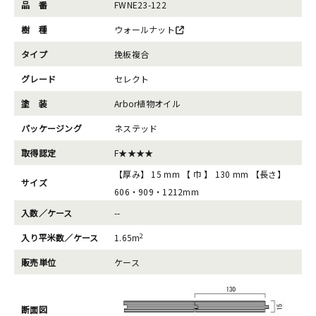
品 番
FWNE23-122
樹 種
ウォールナット
タイプ
挽板複合
グレード
セレクト
塗 装
Arbor植物オイル
パッケージング
ネステッド
取得認定
F★★★★
【厚み】 15 mm 【 巾 】 130 mm 【長さ】
サイズ
606・909・1212mm
入数／ケース
--
2
入り平米数／ケース
1.65m
販売単位
ケース
断面図