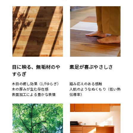
目に映る、無垢材のや
素足が喜ぶやさしさ
すらぎ
木目の癒し効果（1/fゆらぎ）
踏み応えのある感触
木の厚みが生む存在感
人肌のようなぬくもり（低い熱
表面加工による豊かな表情
伝導率）