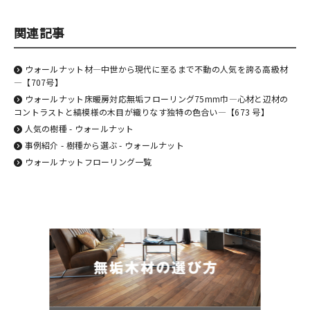
関連記事
ウォールナット材―中世から現代に至るまで不動の人気を誇る高級材
―【707号】
ウォールナット床暖房対応無垢フローリング75mm巾―心材と辺材の
コントラストと縞模様の木目が織りなす独特の色合い―【673 号】
人気の樹種 - ウォールナット
事例紹介 - 樹種から選ぶ - ウォールナット
ウォールナットフローリング一覧