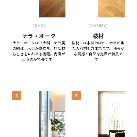
[OAK]
[CHERRY]
ナラ・オーク
桜材
ナラ・オークはブナ科コナラ属
桜材には本桜のほか、木目が似
の総称。木目が際立ち、無垢材
たカバ材も含まれます。滑らか
らしさを味わえる樹種。虎斑が
な質感と自然な光沢が特長で
出るのが特長です。
す。
3
4