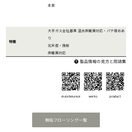
本実
大手ガス会社基準 温水床暖房対応・パテ埋めあ
り
特徴
北米産・挽板
床暖房対応
製品情報の見方と用語集
maintenance
works
product
無垢フローリング一覧