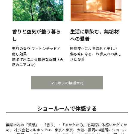
香りと空気が整う暮ら
生活に馴染む、無垢材
し
への愛着
天然の香り フィトンチッドと
経年変化による深みと美しさ
癒し効果
傷も味になる、お手入れの楽し
調湿作用による快適な空間（天
さと愛着
然のエアコン）
マルホンの無垢木材
ショールームで体感する
無垢木材の「質感」・「香り」・「あたたかみ」を実際に体感いただくた
め、 株式会社マルホンでは、東京と東京、大阪、福岡の4箇所にショール