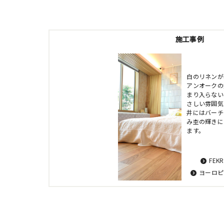
施工事例
白のリネンが
アンオークの
まり入らない
さしい雰囲気
井にはバーチ
み杢の輝きに
ます。
FEK
ヨーロピ