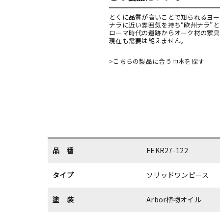
とくに品質が高いことで知られるヨー
ナラに近い雰囲気を持ち“欧州ナラ”
ローマ時代の遺跡からオーク材の家具
現在も需要は絶えません。
>こちらの製品に合う巾木を探す
品 番
FEKR27-122
タイプ
ソリッドワンピース
塗 装
Arbor植物オイル