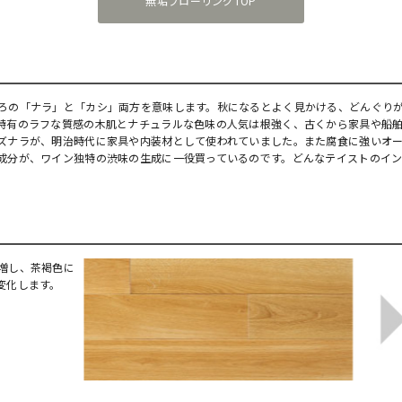
無垢フローリングTOP
ろの「ナラ」と「カシ」両方を意味します。秋になるとよく見かける、どんぐり
特有のラフな質感の木肌とナチュラルな色味の人気は根強く、古くから家具や船
ズナラが、明治時代に家具や内装材として使われていました。また腐食に強いオ
成分が、ワイン独特の渋味の生成に一役買っているのです。どんなテイストのイン
増し、茶褐色に
変化します。