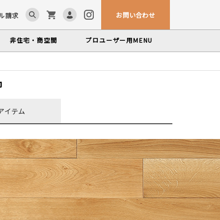
お問い合わせ
ル請求
非住宅・商空間
プロユーザー用
MENU
ム「見る木活かす木」
ンテナンスサービス
カウンター・テーブル
巾
、マルホンによるメンテナンスサービス
かな情報をお届けする無垢木材コラム
色から探す
製品カテゴリーから探す
アイテム
世界の樹種
塗料・メンテナンス用品
いプロフィールや科学的データを検索