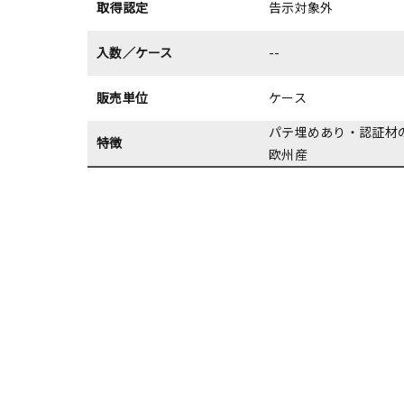
取得認定
告示対象外
入数／ケース
--
販売単位
ケース
パテ埋めあり・認証材
特徴
欧州産