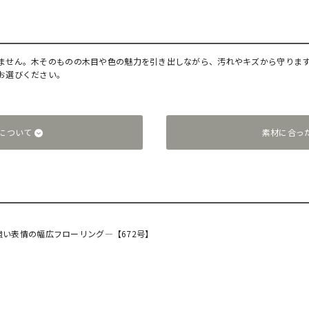
ません。木そのものの木目や色の魅力を引き出しながら、汚れやキズから守りま
お選びください。
について
素材に合っ
】
強い表情の幅広フローリング―【672号】