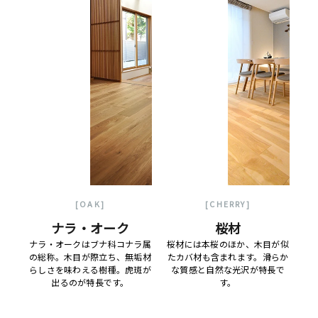
[OAK]
[CHERRY]
ナラ・オーク
桜材
ナラ・オークはブナ科コナラ属
桜材には本桜のほか、木目が似
の総称。木目が際立ち、無垢材
たカバ材も含まれます。滑らか
らしさを味わえる樹種。虎斑が
な質感と自然な光沢が特長で
出るのが特長です。
す。