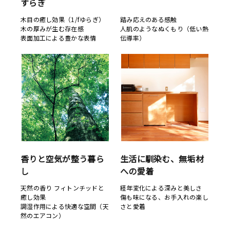
すらぎ
木目の癒し効果（1/fゆらぎ）
踏み応えのある感触
木の厚みが生む存在感
人肌のようなぬくもり（低い熱
表面加工による豊かな表情
伝導率）
香りと空気が整う暮ら
生活に馴染む、無垢材
し
への愛着
天然の香り フィトンチッドと
経年変化による深みと美しさ
癒し効果
傷も味になる、お手入れの楽し
調湿作用による快適な空間（天
さと愛着
然のエアコン）