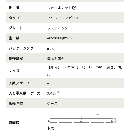
樹 種
ウォールナット
タイプ
ソリッドワンピース
グレード
ラスティック
塗 装
Arbor植物オイル
パッケージング
乱尺
取得認定
告示対象外
【厚み】 12 mm 【 巾 】 120 mm 【長さ】 乱
サイズ
尺
入数／ケース
--
2
入り平米数／ケース
3.46m
販売単位
ケース
断面図
本実