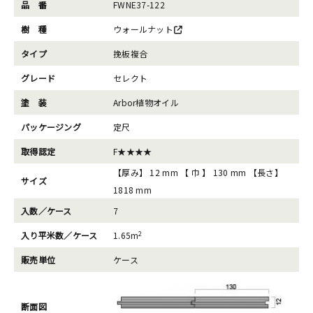
品 番
FWNE37-122
樹 種
ウォールナット
タイプ
挽板複合
グレード
セレクト
塗 装
Arbor植物オイル
パッケージング
定尺
取得認定
F★★★★
【厚み】 12 mm 【 巾 】 130 mm 【長さ】
サイズ
1818 mm
入数／ケース
7
2
入り平米数／ケース
1.65m
販売単位
ケース
断面図