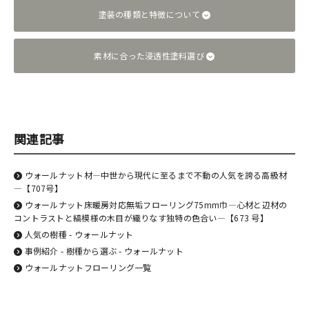
塗装の種類と特徴について
素材に合った浸透性塗料選び
関連記事
ウォールナット材―中世から現代に至るまで不動の人気を誇る高級材
―【707号】
ウォールナット床暖房対応無垢フローリング75mm巾―心材と辺材の
コントラストと縞模様の木目が織りなす独特の色合い―【673 号】
人気の樹種 - ウォールナット
事例紹介 - 樹種から選ぶ - ウォールナット
ウォールナットフローリング一覧