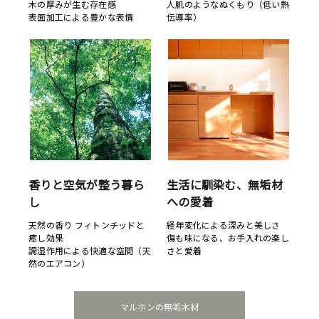
木の厚みが生む存在感
人肌のようなぬくもり（低い熱
表面加工による豊かな表情
伝導率）
香りと空気が整う暮ら
生活に馴染む、無垢材
し
への愛着
天然の香り フィトンチッドと
経年変化による深みと美しさ
癒し効果
傷も味になる、お手入れの楽し
調湿作用による快適な空間（天
さと愛着
然のエアコン）
マルホンの無垢木材