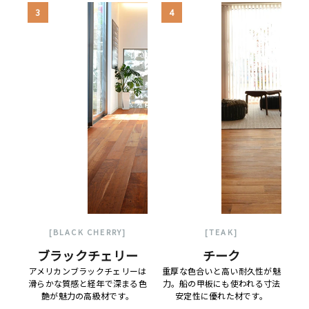
3
4
[BLACK CHERRY]
[TEAK]
ブラックチェリー
チーク
アメリカンブラックチェリーは
重厚な色合いと高い耐久性が魅
滑らかな質感と経年で深まる色
力。船の甲板にも使われる寸法
艶が魅力の高級材です。
安定性に優れた材です。