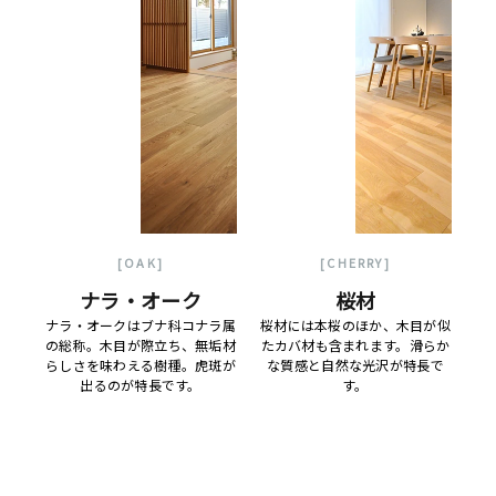
[OAK]
[CHERRY]
ナラ・オーク
桜材
ナラ・オークはブナ科コナラ属
桜材には本桜のほか、木目が似
の総称。木目が際立ち、無垢材
たカバ材も含まれます。滑らか
らしさを味わえる樹種。虎斑が
な質感と自然な光沢が特長で
出るのが特長です。
す。