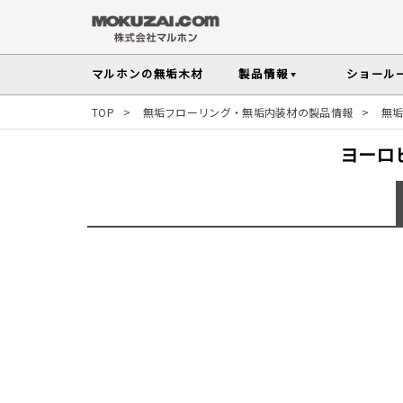
マルホンの
無垢木材
製品情報
ショール
TOP
>
無垢フローリング・無垢内装材の製品情報
>
無
メンテナンスの
木材の基礎知
無垢フローリング
ヨーロ
無垢材を扱う上で知っておきたい、メンテ
性質や施工のポイントなど無垢木材
Instagram投稿実例
インテリアスタイルから
探す
塗料・メンテナンス用
人気の樹種
その他の内装部材・製品
マルホンのオリジナル塗料Arbor(アーバー)
よく選ばれる樹種をピックアップし
す
よくある質問
よくある質問
木の種類・知識TOP
製品情報TOP
ショールームTOP
事例紹介TOP
樹種別製品マップ
ご注