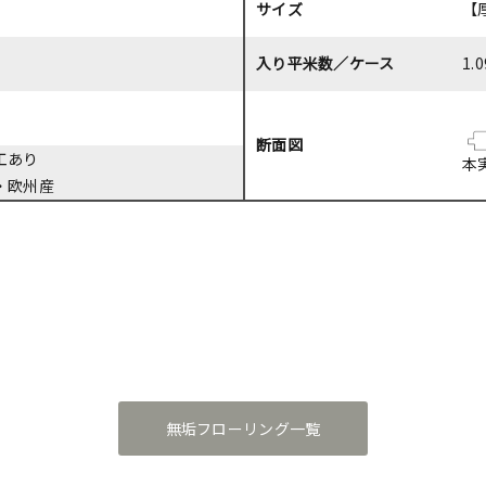
サイズ
【厚
入り平米数／ケース
1.
断面図
工あり
本
・欧州産
無垢フローリング一覧