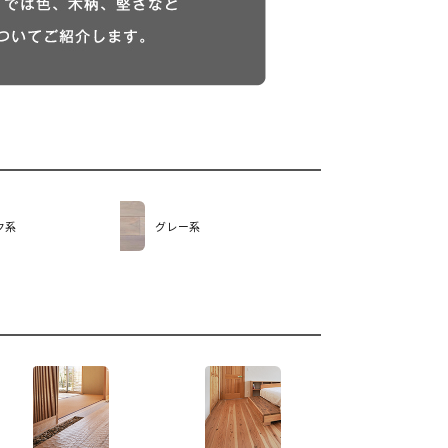
ク系
グレー系