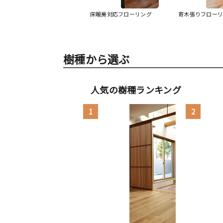
床暖房対応フローリング
寄木張りフロー
樹種から選ぶ
人気の樹種ランキング
1
2