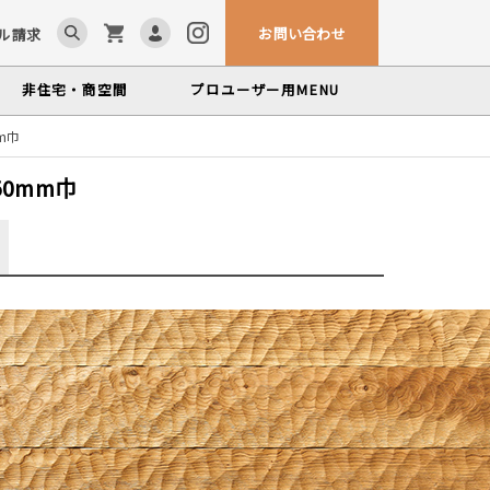
お問い合わせ
ル請求
非住宅・商空間
プロユーザー用
MENU
m巾
ム「見る木活かす木」
ンテナンスサービス
カウンター・テーブル
0mm巾
、マルホンによるメンテナンスサービス
かな情報をお届けする無垢木材コラム
色から探す
製品カテゴリーから探す
世界の樹種
塗料・メンテナンス用品
いプロフィールや科学的データを検索