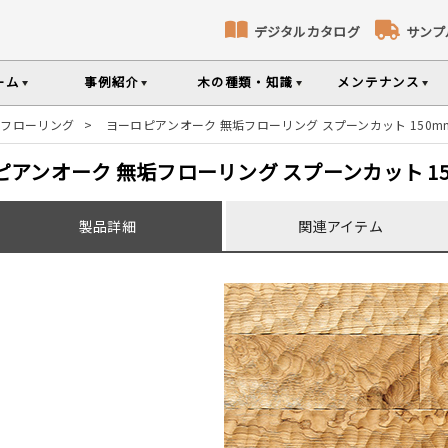
デジタルカタログ
サンプ
ーム
事例紹介
木の種類・知識
メンテナンス
垢フローリング
>
ヨーロピアンオーク 無垢フローリング スプーンカット 150m
コト
識
コラ
メ
床暖房対応フローリング
無垢パネリング
ピアンオーク 無垢フローリング スプーンカット 15
ナンスのポイントなどを掲載
の様々な基礎知識集
無垢材のプロである
専門スタッフが確
部屋から探す
樹種から探す
製品特徴から探す
製品詳細
関連アイテム
品のご購入
選べる表面加工
選べる塗装
シリーズをお買い求めいただけま
て特徴や製品を紹介
世界の樹種の詳し
意とお願い
製品情報の見方と用語集