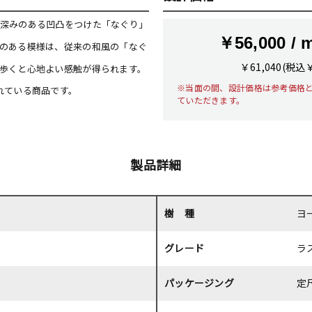
深みのある凹凸をつけた「なぐり」
￥56,000 / 
のある模様は、従来の和風の「なぐ
￥61,040(税込
歩くと心地よい感触が得られます。
※当面の間、設計価格は参考価格
れている商品です。
ていただきます。
製品詳細
樹 種
ヨ
グレード
ラ
パッケージング
定