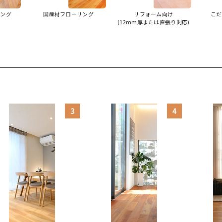
リング
国産材フローリング
リフォーム向け
こだ
(12mm厚または直張り対応)
3
4