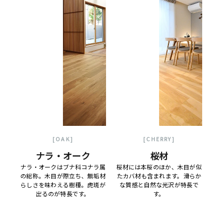
[OAK]
[CHERRY]
ナラ・オーク
桜材
ナラ・オークはブナ科コナラ属
桜材には本桜のほか、木目が似
の総称。木目が際立ち、無垢材
たカバ材も含まれます。滑らか
らしさを味わえる樹種。虎斑が
な質感と自然な光沢が特長で
出るのが特長です。
す。