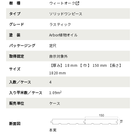
樹 種
ウィートオーク
タイプ
ソリッドワンピース
グレード
ラスティック
塗 装
Arbor植物オイル
パッケージング
定尺
取得認定
告示対象外
【厚み】 18 mm 【 巾 】 150 mm 【長さ】
サイズ
1820 mm
入数／ケース
4
2
入り平米数／ケース
1.09m
販売単位
ケース
断面図
本実