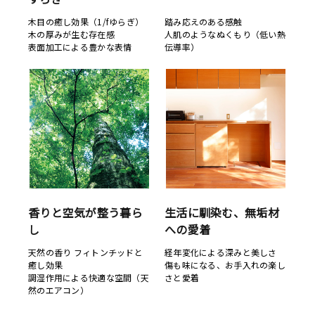
木目の癒し効果（1/fゆらぎ）
踏み応えのある感触
木の厚みが生む存在感
人肌のようなぬくもり（低い熱
表面加工による豊かな表情
伝導率）
香りと空気が整う暮ら
生活に馴染む、無垢材
し
への愛着
天然の香り フィトンチッドと
経年変化による深みと美しさ
癒し効果
傷も味になる、お手入れの楽し
調湿作用による快適な空間（天
さと愛着
然のエアコン）